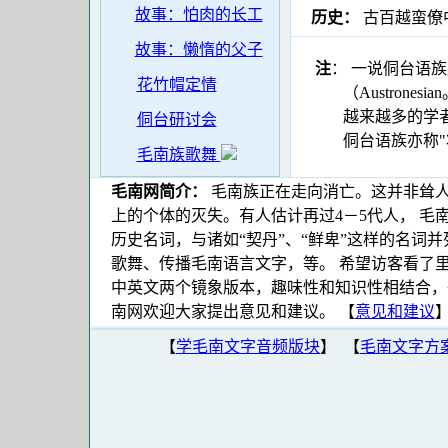
故事：怕肉的长工
历史：
古百越蛮僚中
故事：懒惰的父子
注
： 一说侗台语族
花竹帽定情
（Austronesian。
越来越多的学者认为侗
侗台研讨会
侗台语族亦称"壮
毛南族歌舞
毛南网简介：
毛南族正在走向消亡。这并非耸人
上的个体的灭失。有人估计再过4－5代人， 毛
历史名词，与诸如“契丹”、“鲜卑”这样的名词
歌舞、传播毛南语言文字，等。 希望访客看了
中英文两个镜象版本，趣味性和知识性相结合，
南网欢迎大家提出意见和建议。
【
意见和建议
【
学毛南文字音频版块
】 【
毛南文字方