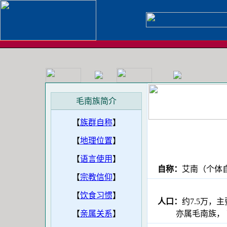
毛南族简介
【
族群自称
】
【
地理位置
】
【
语言使用
】
自称：
艾南（个
【
宗教信仰
】
【
饮食习惯
】
人口：
约7.5万
【
亲属关系
】
亦属毛南族， 可称