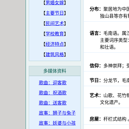
【
男婚女嫁
】
分布：
聚居地为中
【
主要节日
】
独山县等亦有较密
【
民间艺术
】
语言：
毛南语。属
【
学校教育
】
主要词序类型：主
【
经济特点
】
和壮语。
【
建筑风格
】
信仰：
多神崇拜；
多媒体资料
节日：
分龙节，毛
歌曲：迎客歌
歌曲：祝酒歌
艺术：
山歌、花竹
文化遗产。
歌曲：送客歌
故事：狮子与兔子
房屋：
杆栏式结构 
故事：妖婆与小孩