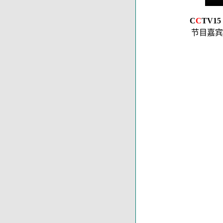
C
C
TV15
节目嘉宾