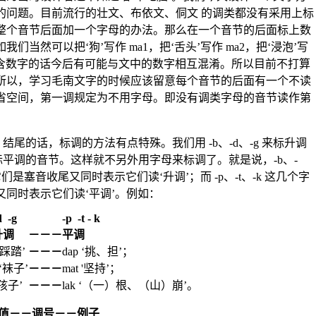
的问题。目前流行的壮文、布依文、侗文 的调类都没有采用上标
整个音节后面加一个字母的办法。那么在一个音节的后面标上数
当然可以把‘狗’写作 ma1，把‘舌头’写作 ma2，把‘浸泡’写
包含数字的话今后有可能与文中的数字相互混淆。所以目前不打算
所以，学习毛南文字的时候应该留意每个音节的后面有一个不读
省空间，第一调规定为不用字母。即没有调类字母的音节读作第
-k 结尾的话，标调的方法有点特殊。我们用 -b、-d、-g 来标升调
k 来标平调的音节。这样就不另外用字母来标调了。就是说，-b、-
们是塞音收尾又同时表示它们读‘升调’；而 -p、-t、-k 这几个字
同时表示它们读‘平调’。例如：
d -g
-p -t - k
升调
－－－
平调
 ‘踩踏’
－－－
dap ‘挑、担’；
 ‘袜子’
－－－
mat '坚持’；
‘孩子’
－－－
lak ‘（一）根、（山）崩’。
值－－调号－－例子