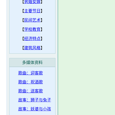
【
男婚女嫁
】
【
主要节日
】
【
民间艺术
】
【
学校教育
】
【
经济特点
】
【
建筑风格
】
多媒体资料
歌曲：迎客歌
歌曲：祝酒歌
歌曲：送客歌
故事：狮子与兔子
故事：妖婆与小孩