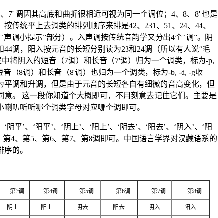
、7' 调因其高底和曲折很相近可视为同一个调位；4、8、8' 也是
传统平上去调类的排列顺序来排是42、231、51、24、44、
考“声调小提示”部分）。入声调按传统音韵学又分出4个“调”。阴
和44调，阳入按元音的长短分别读为23和24调（所以有人说“毛
案中将阴入的短音（7调）和长音（7'调）归为一个调类，标为-p,
短音（8调）和长音（8'调）也归为一个调类，标为-b, -d, -g收
为平调和升调，但是由于元音的长短各自有细微的音高变化，但
词意。 这一段你知道个大概即可，不用刻意去记住它们。主要是
小喇叭听听哪个调类字母对应哪个调即可。
平’、‘阳平’、‘阴上’、‘阳上’、‘阴去’、‘阳去’、‘阴入’、‘阳
3、第4、第5、第6、第7、第8调即可。中国语言学界对汉藏语系的
排序的。
第3调
第4调
第5调
第6调
第7调
第8调
阴上
阳上
阴去
阳去
阴入
阳入