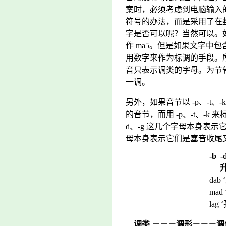
案时，必须考虑到电脑输入
符号的办法，而是采用了在
字是否可以呢？当然可以。如我们
作 ma5。但是如果文字中
用数字来作为标调的手段。
音只表示调类的字母。为节
一调。
另外，如果音节以 -p、-t、
的音节，而用 -p、-t、-
d、-g 这几个字母本身表示它
母本身表示它们是塞音收尾又
-b -
dab
mad
lag 
调类 －－－调形－－－调