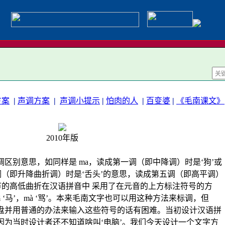
方案
|
声调方案
|
声调小提示
|
怕肉的人
|
百变婆
|
《毛南课文》
2010年版
区别意思，如同样是 ma，读成第一调（即中降调）时是‘狗’或
调（即升降曲折调）时是‘舌头’的意思，读成第五调（即高平调）
节的高低曲折在汉语拼音中 采用了在元音的上方标注符号的方
‘马’，mà ‘骂’。本来毛南文字也可以用这种方法来标调，但
ǎ
盘并用普通的办法来输入这些符号的话有困难。当初设计汉语拼
因为当时设计者还不知道啥叫‘电脑’。我们今天设计一个文字方