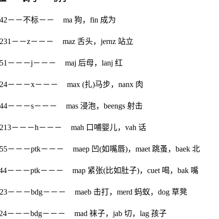
－42－－不标－－
ma 狗，fin 成为
231－－z－－－
maz 舌头，jernz 站立
51－－－j－－－
maj 后母，lanj 红
24－－－x－－－
max (扎)马步，nanx 肉
44－－－s－－－
mas 浸泡，beengs 射击
213－－－h－－－
mah 口哺婴儿，vah 话
55－－－ptk－－－
maep 凹(如嘴唇)，maet 跳蚤，baek 北
44－－－ptk－－－
map 紧张(比如肚子)，cuet 喝，bak 嘴
23－－－bdg－－－
maeb 击打，merd 蚂蚁，dog 草凳
24－－－bdg－－－
mad 袜子，jab 切，lag 孩子