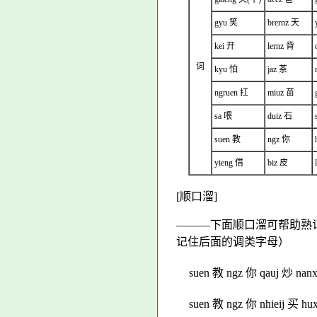
gyu 笑
brernz 天
kei 开
lernz 背
词
kyu 怕
jaz 茶
ngruen 扛
miuz 苗
sa 喂
duiz 石
suen 教
ngz 你
yieng 借
biz 皮
[顺口溜]
―――下面顺口溜可帮助熟记
记住后面的调类字母）
suen 教 ngz 你 qauj 炒 nanx
suen 教 ngz 你 nhieij 买 hu