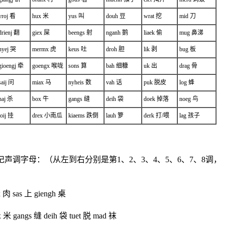
yroj 看
hux 米
yus 叫
douh 豆
wrat 挖
mid 刀
drienj 翻
giex 屎
beengs 射
nganh 鹅
liaek 偷
mug 鼻涕
nyej 哭
mermx 虎
keus 吐
droh 胆
lik 剥
bug 板
gioengj 牵
goengx 喉咙
sons 算
bah 细糠
uk 出
drag 骨
saij 问
miax 马
nyheis 数
vah 话
puk 脱皮
log 蜂
haj 杀
box 牛
gangs 缝
deih 袋
doek 掉落
noeg 鸟
loij 挂
drex 小南瓜
kiaems 跌倒
lauh 箩
derk 打/喂
lag 孩子
声调字母：（从左到右分别是第1、2、3、4、5、6、7、8调，
 肉 sas 上 giengh 桌
x 米 gangs 缝 deih 袋 tuet 脱 mad 袜