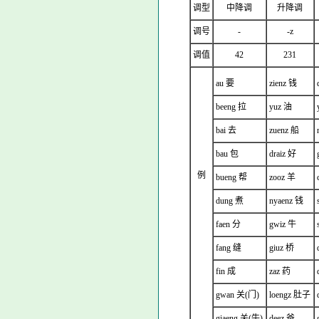
调型
中降调
升降调
调号
-
-z
调值
42
231
au 要
zienz 钱
beeng 拉
yuz 油
bai 去
zuenz 船
bau 包
draiz 好
例
bueng 帮
zooz 羊
dung 煮
nyaenz 钱
faen 分
gwiz 牛
fang 缝
giuz 桥
fin 成
zaz 药
gwan 关(门)
loengz 肚子
giaeng 关(牛)
deez 爸