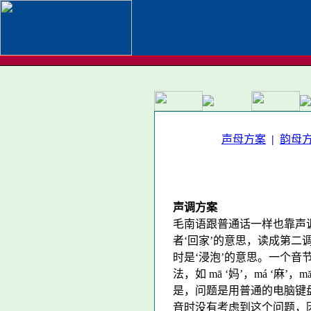
声母方案
|
韵母
声调方案
毛南语跟普通话一样也靠声调
者‘回家’的意思，读成第二
时是‘浸泡’的意思。一个音
法，如 mā ‘妈’，má ‘麻’，m
是，问题是用普通的电脑键
音时没有考虑到这个问题，