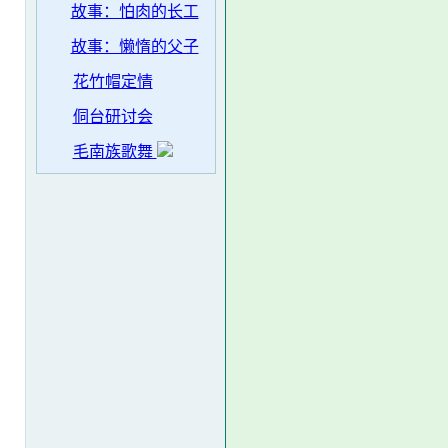
故事：怕肉的长工
故事：懒惰的父子
花竹帽定情
侗台研讨会
毛南族歌舞