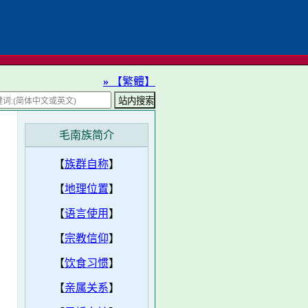
»
【繁體】
毛南族简介
【
族群自称
】
【
地理位置
】
【
语言使用
】
【
宗教信仰
】
【
饮食习惯
】
【
亲属关系
】