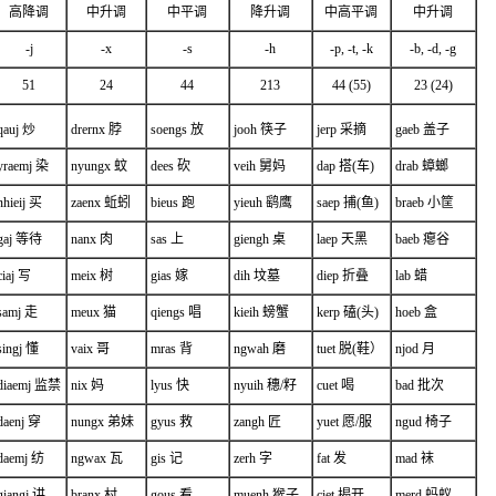
高降调
中升调
中平调
降升调
中高平调
中升调
-j
-x
-s
-h
-p, -t, -k
-b, -d, -g
51
24
44
213
44 (55)
23 (24)
qauj 炒
drernx 脖
soengs 放
jooh 筷子
jerp 采摘
gaeb 盖子
yraemj 染
nyungx 蚊
dees 砍
veih 舅妈
dap 搭(车)
drab 蟑螂
nhieij 买
zaenx 蚯蚓
bieus 跑
yieuh 鹞鹰
saep 捕(鱼)
braeb 小筐
gaj 等待
nanx 肉
sas 上
giengh 桌
laep 天黑
baeb 瘪谷
ciaj 写
meix 树
gias 嫁
dih 坟墓
diep 折叠
lab 蜡
samj 走
meux 猫
qiengs 唱
kieih 螃蟹
kerp 磕(头)
hoeb 盒
singj 懂
vaix 哥
mras 背
ngwah 磨
tuet 脱(鞋）
njod 月
diaemj 监禁
nix 妈
lyus
快
nyuih 穗/籽
cuet 喝
bad 批次
daenj 穿
nungx 弟妹
gyus 救
zangh 匠
yuet 愿/服
ngud 椅子
daemj 纺
ngwax 瓦
gis 记
zerh 字
fat 发
mad 袜
giangj 讲
branx 村
gous 看
muenh 猴子
ciet 揭开
merd 蚂蚁