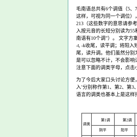
毛南语总共有6个调值（5、7
这样，可视为同一个调位），按
213（这些数字的意思请参
入按元音的长短分别读为55
南语有10个调”）。 文字方
-t, -k收尾，读平调；将阳入
尾，读升调。他们虽然分别
是可以忽略不计，不会影响
注意下面的调类字母，点击
为了今后大家口头讨论方便，‘阴
入’分别称作第1、第2、第
语言的调类也基本上是这样
第1调
第2调
调类
阴平
阳平