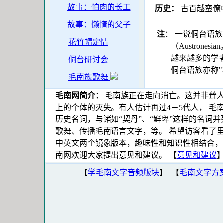
故事：怕肉的长工
历史：
古百越蛮僚中
故事：懒惰的父子
注
： 一说侗台语族
花竹帽定情
（Austronesian。
越来越多的学者认为侗
侗台研讨会
侗台语族亦称"壮
毛南族歌舞
毛南网简介：
毛南族正在走向消亡。这并非耸人
上的个体的灭失。有人估计再过4－5代人， 毛
历史名词，与诸如“契丹”、“鲜卑”这样的名词
歌舞、传播毛南语言文字，等。 希望访客看了
中英文两个镜象版本，趣味性和知识性相结合，
南网欢迎大家提出意见和建议。
【
意见和建议
【
学毛南文字音频版块
】 【
毛南文字方