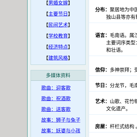
【
男婚女嫁
】
分布：
聚居地为中
【
主要节日
】
独山县等亦有较密
【
民间艺术
】
语言：
毛南语。属
【
学校教育
】
主要词序类型：主
【
经济特点
】
和壮语。
【
建筑风格
】
信仰：
多神崇拜；
多媒体资料
节日：
分龙节，毛
歌曲：迎客歌
歌曲：祝酒歌
艺术：
山歌、花竹
文化遗产。
歌曲：送客歌
故事：狮子与兔子
房屋：
杆栏式结构 
故事：妖婆与小孩